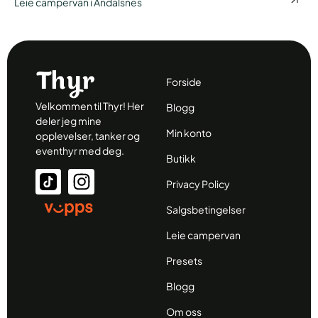
Leie campervan i Åndalsnes
Forside
Velkommen til Thyr! Her
Blogg
deler jeg mine
Min konto
opplevelser, tanker og
eventhyr med deg.
Butikk
Privacy Policy
Salgsbetingelser
Leie campervan
Presets
Blogg
Om oss