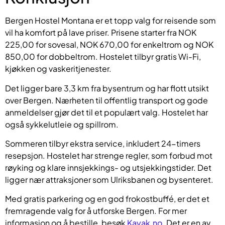
Bergen Hostel Montana er et topp valg for reisende som
vil ha komfort på lave priser. Prisene starter fra NOK
225,00 for sovesal, NOK 670,00 for enkeltrom og NOK
850,00 for dobbeltrom. Hostelet tilbyr gratis Wi-Fi,
kjøkken og vaskeritjenester.
Det ligger bare 3,3 km fra bysentrum og har flott utsikt
over Bergen. Nærheten til offentlig transport og gode
anmeldelser gjør det til et populært valg. Hostelet har
også sykkelutleie og spillrom.
Sommeren tilbyr ekstra service, inkludert 24-timers
resepsjon. Hostelet har strenge regler, som forbud mot
røyking og klare innsjekkings- og utsjekkingstider. Det
ligger nær attraksjoner som Ulriksbanen og bysenteret.
Med gratis parkering og en god frokostbuffé, er det et
fremragende valg for å utforske Bergen. For mer
informasjon og å bestille, besøk
Kayak.no
. Det er en av