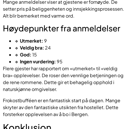
Mange anmeldelser viser at gjestene er fornøyde. De
setter pris på beliggenheten og innsjekkingsprosessen.
Alt blir bemerket med varme ord.
Høydepunkter fra anmeldelser
🔹
Utmerket:
9
🔹
Veldig bra:
24
🔹
God:
15
🔹
Ingen vurdering:
95
Flere gjester har rapportert om «utmerket» til «veldig
bra» opplevelser. De roser den vennlige betjeningen og
de rene rommene. Dette gir et behagelig opphold i
naturskjønne omgivelser.
Frokostbufféen er en fantastisk start på dagen. Mange
skryter av den fantastiske utsikten fra hostellet. Dette
forsterker opplevelsen av å bo i Bergen.
Konklusjon