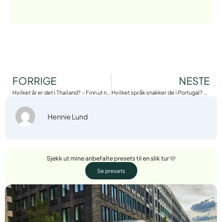
FORRIGE
NESTE
Hvilket år er det i Thailand? – Finn ut nå!
Hvilket språk snakker de i Portugal? Fakta og Info
Hennie Lund
Sjekk ut mine anbefalte presets til en slik tur 🩷
Se presets