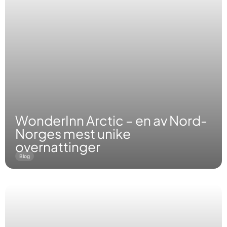
WonderInn Arctic – en av Nord-
Norges mest unike
overnattinger
Blog