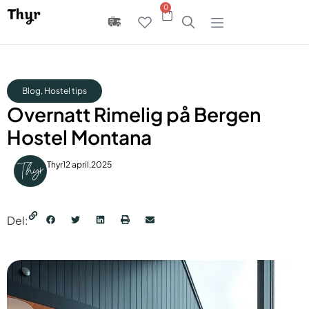
0
Blog
,
Hostel tips
Overnatt Rimelig på Bergen
Hostel Montana
Thyr
12 april,2025
Del: