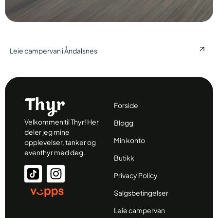
Leie campervan i Åndalsnes
Forside
Velkommen til Thyr! Her
Blogg
deler jeg mine
Min konto
opplevelser, tanker og
eventhyr med deg.
Butikk
Privacy Policy
Salgsbetingelser
Leie campervan