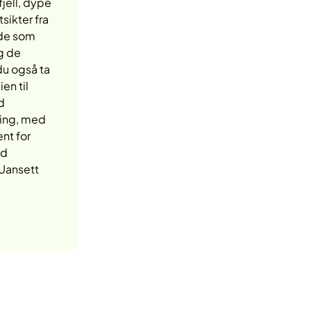
fjell, dype
sikter fra
 de som
g de
du også ta
en til
d
ping, med
nt for
ed
 Uansett