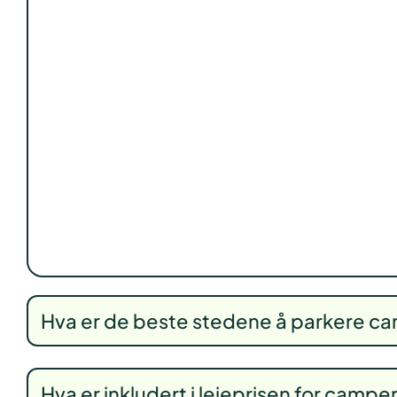
Hva er de beste stedene å parkere c
Hva er inkludert i leieprisen for campe