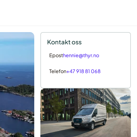
Kontakt oss
Epost
hennie@thyr.no
Telefon
+47 918 81 068