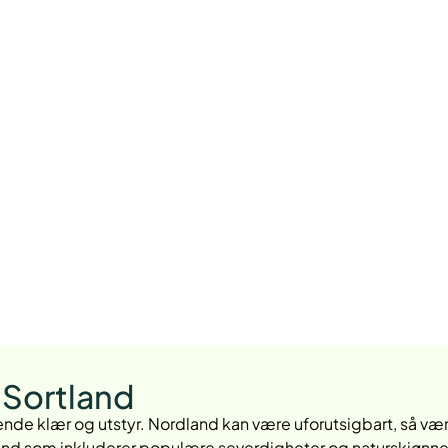
i Sortland
ende klær og utstyr. Nordland kan være uforutsigbart, så væ
hånd som inkluderer populære severdigheter og naturskjønne