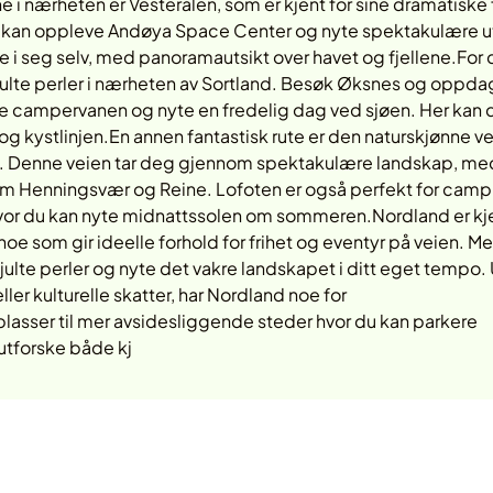
e i nærheten er Vesterålen, som er kjent for sine dramatiske 
 du kan oppleve Andøya Space Center og nyte spektakulære ut
se i seg selv, med panoramautsikt over havet og fjellene.For
julte perler i nærheten av Sortland. Besøk Øksnes og oppda
re campervanen og nyte en fredelig dag ved sjøen. Her kan 
t og kystlinjen.En annen fantastisk rute er den naturskjønne vei
land. Denne veien tar deg gjennom spektakulære landskap, me
som Henningsvær og Reine. Lofoten er også perfekt for cam
vor du kan nyte midnattssolen om sommeren.Nordland er kje
je, noe som gir ideelle forhold for frihet og eventyr på veien. M
julte perler og nyte det vakre landskapet i ditt eget tempo.
ler kulturelle skatter, har Nordland noe for
lasser til mer avsidesliggende steder hvor du kan parkere
utforske både kj