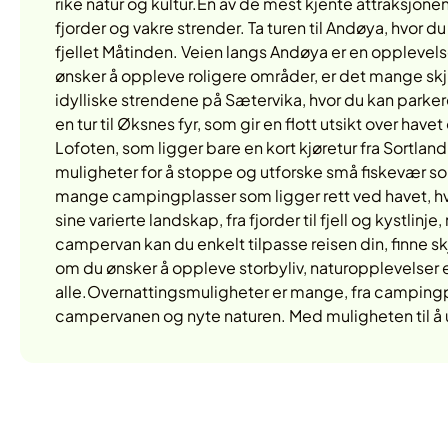
rike natur og kultur.En av de mest kjente attraksjonen
fjorder og vakre strender. Ta turen til Andøya, hvor
fjellet Måtinden. Veien langs Andøya er en opplevel
ønsker å oppleve roligere områder, er det mange sk
idylliske strendene på Sætervika, hvor du kan parke
en tur til Øksnes fyr, som gir en flott utsikt over have
Lofoten, som ligger bare en kort kjøretur fra Sort
muligheter for å stoppe og utforske små fiskevær 
mange campingplasser som ligger rett ved havet, h
sine varierte landskap, fra fjorder til fjell og kystlin
campervan kan du enkelt tilpasse reisen din, finne sk
om du ønsker å oppleve storbyliv, naturopplevelser el
alle.Overnattingsmuligheter er mange, fra campingp
campervanen og nyte naturen. Med muligheten til å 