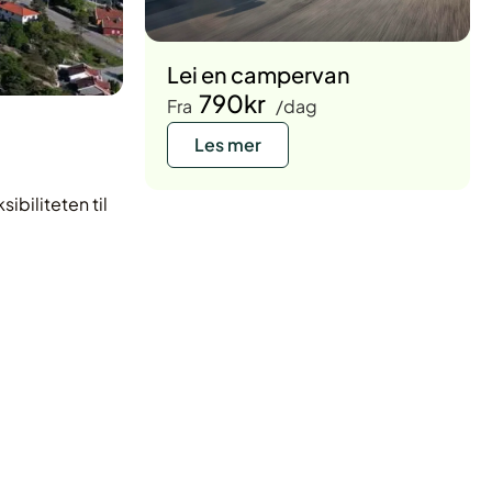
Lei en campervan
790kr
Fra
/dag
Les mer
ibiliteten til