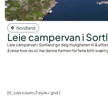
Nordland
Leie campervan i Sort
Leie campervan i Sortland gir deg muligheten til å utfor
å reise hvor du vil, har denne formen for ferie blitt sv
[tf_cars count=3 style='grid']