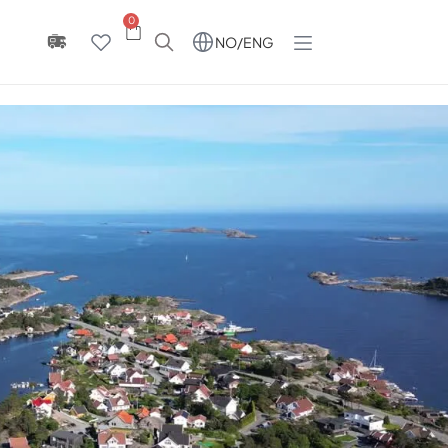
0
NO/ENG