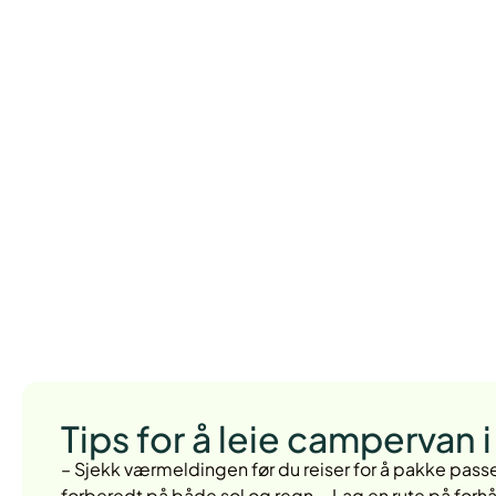
Tips for å leie campervan 
– Sjekk værmeldingen før du reiser for å pakke pass
forberedt på både sol og regn.– Lag en rute på for