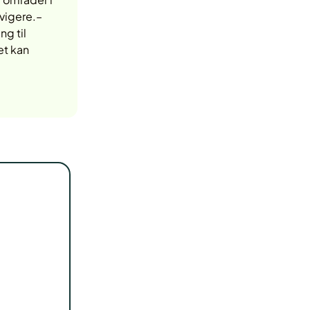
vigere.–
g til
et kan