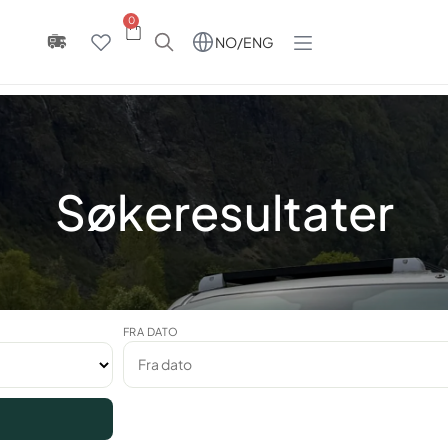
0
NO/ENG
Søkeresultater
FRA DATO