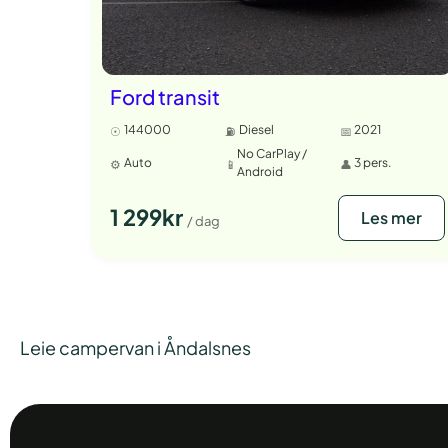
Ford transit
144000
Diesel
2021
No CarPlay /
Auto
3 pers.
Android
1 299kr
Les mer
/ dag
Leie campervan i Åndalsnes