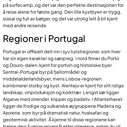
på surfecamp, og det var den perfekte destinasjonen for
å reise alene for første gang. Den lille kystbyen er trygg,
sosial og full av bølger, og det var utrolig lett å bli kjent
med andre reisende.
Regioner i Portugal
Portugal er offisielt delt inn i syv turistregioner, som hver
har sin egen karakter og særpreg. I nord finner du Porto
og Douro-dalen, kjent for portvin og historiske byer.
Sentral-Portugal byr på fjellområder og
middelalderlandsbyer, mens Lisboa-regionen
kombinerer storby og kyst. Alentejo er kjent for sitt rolige
landskap, vinproduksjon og korktrær. Lengst sør ligger
Algarve med strender, klipper og badeliv. I Atlanterhavet
ligger de frodige og vulkanske øygruppene Madeira og
Azorene, som byr på dramatisk natur, hvalsafari og
geotermisk aktivitet. Å kjenne til disse regionene kan
hjelpe deg å velge reisemål etter interesse, enten du vil