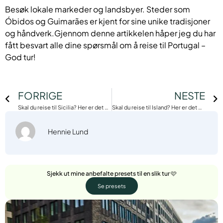
Besøk lokale markeder og landsbyer. Steder som
Óbidos og Guimarães er kjent for sine unike tradisjoner
og håndverk.Gjennom denne artikkelen håper jeg du har
fått besvart alle dine spørsmål om å reise til Portugal –
God tur!
FORRIGE
NESTE
Skal du reise til Sicilia? Her er det du må vite!
Skal du reise til Island? Her er det du må vite!
Hennie Lund
Sjekk ut mine anbefalte presets til en slik tur 🩷
Se presets