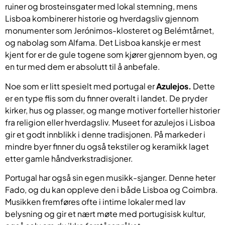
ruiner og brosteinsgater med lokal stemning, mens
Lisboa kombinerer historie og hverdagsliv gjennom
monumenter som Jerónimos-klosteret og Belémtårnet,
og nabolag som Alfama. Det Lisboa kanskje er mest
kjent for er de gule togene som kjører gjennom byen, og
en tur med dem er absolutt til å anbefale.
Noe som er litt spesielt med portugal er
Azulejos.
Dette
er en type flis som du finner overalt i landet. De pryder
kirker, hus og plasser, og mange motiver forteller historier
fra religion eller hverdagsliv. Museet for azulejos i Lisboa
gir et godt innblikk i denne tradisjonen. På markeder i
mindre byer finner du også tekstiler og keramikk laget
etter gamle håndverkstradisjoner.
Portugal har også sin egen musikk-sjanger. Denne heter
Fado, og du kan oppleve den i både Lisboa og Coimbra.
Musikken fremføres ofte i intime lokaler med lav
belysning og gir et nært møte med portugisisk kultur,