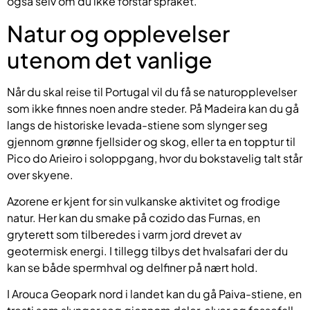
også selv om du ikke forstår språket.
Natur og opplevelser
utenom det vanlige
Når du skal reise til Portugal vil du få se naturopplevelser
som ikke finnes noen andre steder. På Madeira kan du gå
langs de historiske levada-stiene som slynger seg
gjennom grønne fjellsider og skog, eller ta en topptur til
Pico do Arieiro i soloppgang, hvor du bokstavelig talt står
over skyene.
Azorene er kjent for sin vulkanske aktivitet og frodige
natur. Her kan du smake på cozido das Furnas, en
gryterett som tilberedes i varm jord drevet av
geotermisk energi. I tillegg tilbys det hvalsafari der du
kan se både spermhval og delfiner på nært hold.
I Arouca Geopark nord i landet kan du gå Paiva-stiene, en