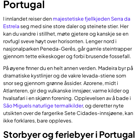
Portugal
I innlandet reiser den
majestetiske fjellkjeden Serra da
Estrela
seg med sine store daler og steinete stier. Her
kan du vandre i stillhet, møte gjetere og kanskje se en
rovfugl sveve høyt over horisonten. Lenger nord i
nasjonalparken Peneda-Gerês, går gamle steintrapper
gjennom tette eikeskoger og forbi brusende fossefall.
På øyene finner du en helt annen verden. Madeira byr på
dramatiske kystlinjer og de vakre levada-stiene som
snor seg gjennom grønne åssider. Azorene, midt i
Atlanteren, gir deg vulkanske innsjøer, varme kilder og
hvalsafari i en skjønn forening. Opplevelsen av å bade i
São Miguels naturlige termalkilder
, og deretter nyte
utsikten over de fargerike Sete Cidades-innsjøene, kan
ikke forklares, bare oppleves.
Storbyer og feriebyer i Portugal