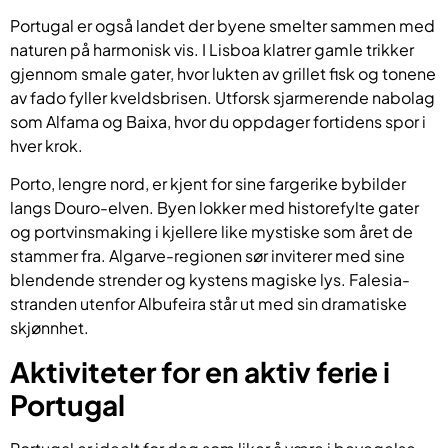
Portugal er også landet der byene smelter sammen med
naturen på harmonisk vis. I Lisboa klatrer gamle trikker
gjennom smale gater, hvor lukten av grillet fisk og tonene
av fado fyller kveldsbrisen. Utforsk sjarmerende nabolag
som Alfama og Baixa, hvor du oppdager fortidens spor i
hver krok.
Porto, lengre nord, er kjent for sine fargerike bybilder
langs Douro-elven. Byen lokker med historefylte gater
og portvinsmaking i kjellere like mystiske som året de
stammer fra. Algarve-regionen sør inviterer med sine
blendende strender og kystens magiske lys. Falesia-
stranden utenfor Albufeira står ut med sin dramatiske
skjønnhet.
Aktiviteter for en aktiv ferie i
Portugal