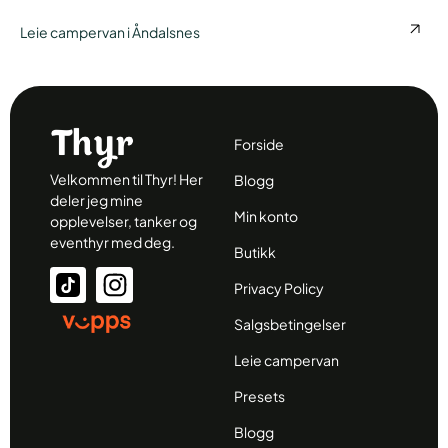
Leie campervan i Åndalsnes
Forside
Velkommen til Thyr! Her
Blogg
deler jeg mine
Min konto
opplevelser, tanker og
eventhyr med deg.
Butikk
Privacy Policy
Salgsbetingelser
Leie campervan
Presets
Blogg