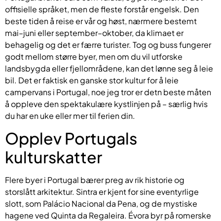
offisielle språket, men de fleste forstår engelsk. Den
beste tiden å reise er vår og høst, nærmere bestemt
mai–juni eller september–oktober, da klimaet er
behagelig og det er færre turister. Tog og buss fungerer
godt mellom større byer, men om du vil utforske
landsbygda eller fjellområdene, kan det lønne seg å leie
bil. Det er faktisk en ganske stor kultur for å leie
campervans i Portugal, noe jeg tror er detn beste måten
å oppleve den spektakulære kystlinjen på – særlig hvis
du har en uke eller mer til ferien din.
Opplev Portugals
kulturskatter
Flere byer i Portugal bærer preg av rik historie og
storslått arkitektur. Sintra er kjent for sine eventyrlige
slott, som Palácio Nacional da Pena, og de mystiske
hagene ved Quinta da Regaleira. Évora byr på romerske