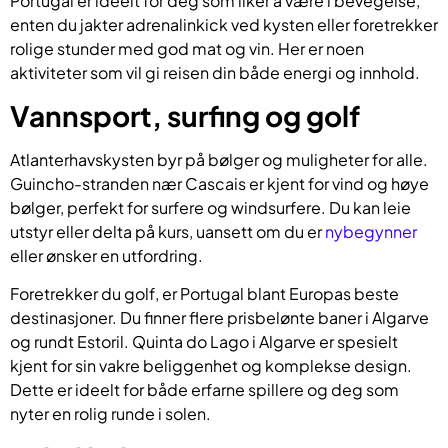
Portugal er ideelt for deg som liker å være i bevegelse,
enten du jakter adrenalinkick ved kysten eller foretrekker
rolige stunder med god mat og vin. Her er noen
aktiviteter som vil gi reisen din både energi og innhold.
Vannsport, surfing og golf
Atlanterhavskysten byr på bølger og muligheter for alle.
Guincho-stranden nær Cascais er kjent for vind og høye
bølger, perfekt for surfere og windsurfere. Du kan leie
utstyr eller delta på kurs, uansett om du er
nybegynner
eller ønsker en utfordring.
Foretrekker du golf, er Portugal blant Europas beste
destinasjoner. Du finner flere prisbelønte baner i Algarve
og rundt Estoril. Quinta do Lago i Algarve er spesielt
kjent for sin vakre beliggenhet og komplekse design.
Dette er ideelt for både erfarne spillere og deg som
nyter en rolig runde i solen.