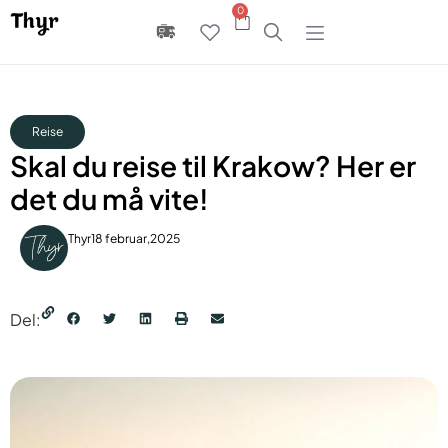
0
Reise
Skal du reise til Krakow? Her er
det du må vite!
Thyr
18 februar,2025
Del: