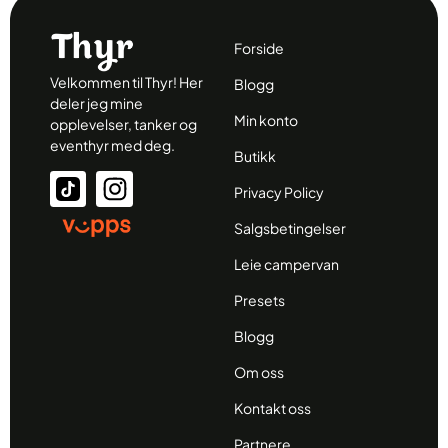
Forside
Velkommen til Thyr! Her
Blogg
deler jeg mine
Min konto
opplevelser, tanker og
eventhyr med deg.
Butikk
Privacy Policy
Salgsbetingelser
Leie campervan
Presets
Blogg
Om oss
Kontakt oss
Partnere