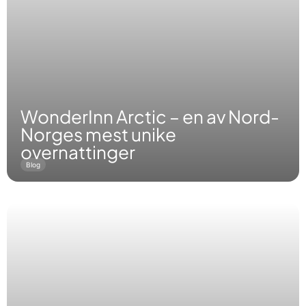
WonderInn Arctic – en av Nord-
Norges mest unike
overnattinger
Blog