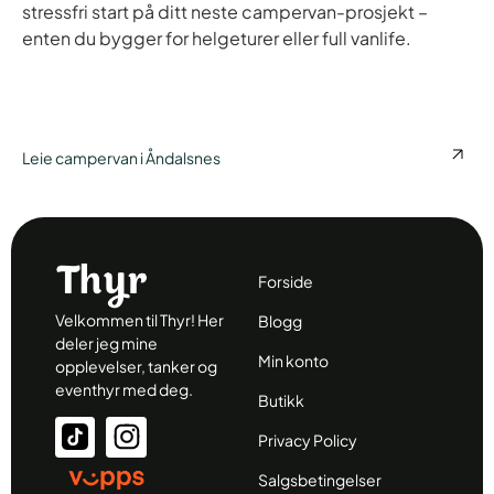
stressfri start på ditt neste campervan-prosjekt –
enten du bygger for helgeturer eller full vanlife.
Leie campervan i Åndalsnes
Forside
Velkommen til Thyr! Her
Blogg
deler jeg mine
Min konto
opplevelser, tanker og
eventhyr med deg.
Butikk
Privacy Policy
Salgsbetingelser