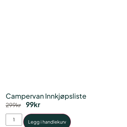
Campervan Innkjøpsliste
99
kr
299
kr
Legg i handlekurv