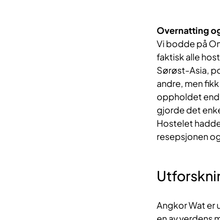
Overnatting o
Vi bodde på On
faktisk alle hos
Sørøst-Asia, p
andre, men fikk
oppholdet enda 
gjorde det enke
Hostelet hadde
resepsjonen og 
Utforskni
Angkor Wat er u
en av verdens 