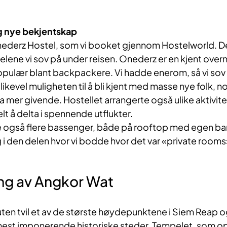
g nye bekjentskap
ederz Hostel, som vi booket gjennom Hostelworld. De
telene vi sov på under reisen. Onederz er en kjent over
opulær blant backpackere. Vi hadde enerom, så vi sov
 likevel muligheten til å bli kjent med masse nye folk, 
mer givende. Hostellet arrangerte også ulike aktivit
lt å delta i spennende utflukter.
 også flere bassenger, både på rooftop med egen ba
i den delen hvor vi bodde hvor det var «private rooms
ng av Angkor Wat
ten tvil et av de største høydepunktene i Siem Reap 
mest imponerende historiske steder. Tempelet, som op