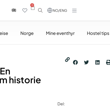
0
NO/ENG
eise
Norge
Mine eventhyr
Hostel tips
 En
m historie
Del: