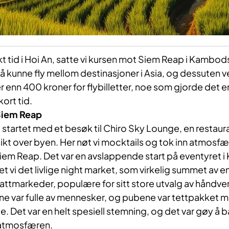
akt tid i Hoi An, satte vi kursen mot Siem Reap i Kambods
 å kunne fly mellom destinasjoner i Asia, og dessuten ve
er enn 400 kroner for flybilletter, noe som gjorde det 
kort tid.
 Siem Reap
d startet med et besøk til Chiro Sky Lounge, en restaur
utsikt over byen. Her nøt vi mocktails og tok inn atmos
iem Reap. Det var en avslappende start på eventyret 
et vi det livlige night market, som virkelig summet av e
nattmarkeder, populære for sitt store utvalg av håndver
ene var fulle av mennesker, og pubene var tettpakket
le. Det var en helt spesiell stemning, og det var gøy å 
 atmosfæren.