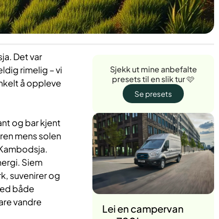
ja. Det var
ldig rimelig – vi
Sjekk ut mine anbefalte
presets til en slik tur 🩷
enkelt å oppleve
Se presets
ant og bar kjent
færen mens solen
i Kambodsja.
nergi. Siem
k, suvenirer og
 med både
bare vandre
Lei en campervan