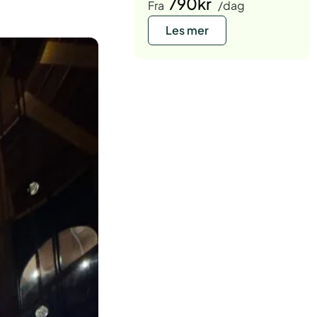
790kr
Fra
/dag
Les mer