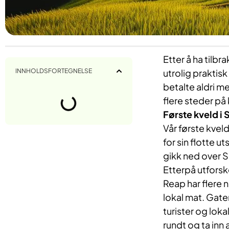
Etter å ha tilbr
INNHOLDSFORTEGNELSE
utrolig praktisk
betalte aldri m
flere steder på 
Første kveld i
Vår første kvel
for sin flotte 
gikk ned over S
Etterpå utforsk
Reap har flere 
lokal mat. Gat
turister og loka
rundt og ta inn