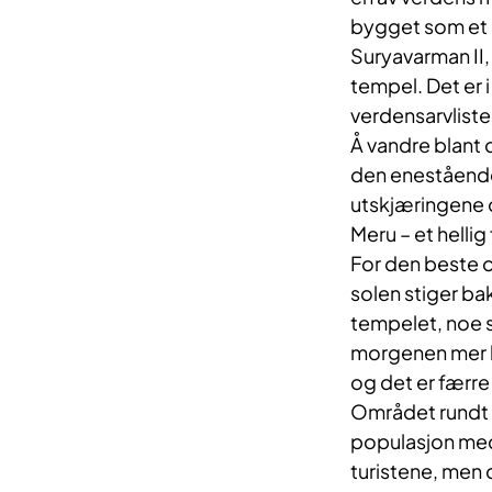
bygget som et h
Suryavarman II,
tempel. Det er 
verdensarvliste
Å vandre blant d
den enestående
utskjæringene o
Meru – et hellig
For den beste 
solen stiger ba
tempelet, noe s
morgenen mer 
og det er færre
Området rundt A
populasjon med 
turistene, men 