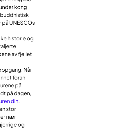
t under kong
t buddhistisk
tår på UNESCOs
ike historie og
aljerte
ne av fjellet
loppgang. Når
annet foran
turene på
dt på dagen,
uren din
.
en stor
ler nær
jerrige og