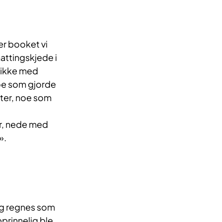
r booket vi
nattingskjede i
 ikke med
noe som gjorde
eter, noe som
r, nede med
».
og regnes som
prinnelig ble