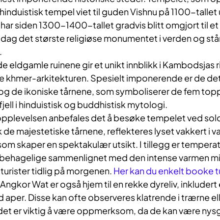
induistisk tempel viet til guden Vishnu på 1100-talle
 har siden 1300-1400-tallet gradvis blitt omgjort til e
i dag det største religiøse monumentet i verden og s
.
e eldgamle ruinene gir et unikt innblikk i Kambodsjas r
 khmer-arkitekturen. Spesielt imponerende er de det
g de ikoniske tårnene, som symboliserer de fem toppe
 fjell i hinduistisk og buddhistisk mytologi.
opplevelsen anbefales det å besøke tempelet ved so
k de majestetiske tårnene, reflekteres lyset vakkert i v
om skaper en spektakulær utsikt. I tillegg er tempera
behagelige sammenlignet med den intense varmen mi
 turister tidlig på morgenen.
Her kan du enkelt booke t
ngkor Wat er også hjem til en rekke dyreliv, inkludert 
aper. Disse kan ofte observeres klatrende i trærne el
det er viktig å være oppmerksom, da de kan være nysg