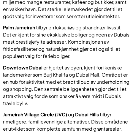
miljø med mange restauranter, kaféer og butikker, samt
en vakker havn. Det sterke leiemarkedet gjør det til et
godt valg for investorer som ser etter utleieinntekter.
Palm Jumeirah
tilbyr en luksuriøs og strandnær livsstil.
Det er kjent for sine eksklusive boliger og noen av Dubais
mest prestisjefylte adresser. Kombinasjonen av
fritidsfasiliteter og naturskjønnhet gjør det også til et
populært valg for ferieboliger.
Downtown Dubai
er hjertet av byen, kjent for ikoniske
landemerker som Burj Khalifa og Dubai Mall. Området er
en hub for aktivitet med et bredt tilbud av underholdning
og shopping. Den sentrale beliggenheten gjør det til et
attraktivt valg for de som ønsker å være midt i Dubais
travle byliv.
Jumeirah Village Circle (JVC)
og
Dubai Hills
tilbyr
rimeligere, familievennlige alternativer. Disse områdene
er utviklet som komplette samfunn med grøntarealer,