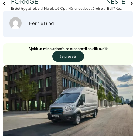
FORRIGE
NESTE
Er det trygt å reise til Marokko? Oppdatert guide for 2025
Når er det best å reise til Bali? Komplett guide
Hennie Lund
Sjekk ut mine anbefalte presets til en slik tur 🩷
Se presets