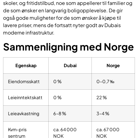
skoler, og fritidstilbud, noe som appellerer til familier og
de som ønsker en langvarig boligopplevelse. De gir
også gode muligheter for de som ønsker å kjøpe til
lavere priser, mens de fortsatt nyter godt av Dubais
moderne infrastruktur.
Sammenligning med Norge
Egenskap
Dubai
Norge
Eiendomsskatt
0 %
0–0,7 ‰
Leieinntektskatt
0 %
22 %
Leieavkastning
6–8 %
3–4 %
Kvm-pris
ca. 64 000
ca. 67 000
sentrum
NOK
NOK