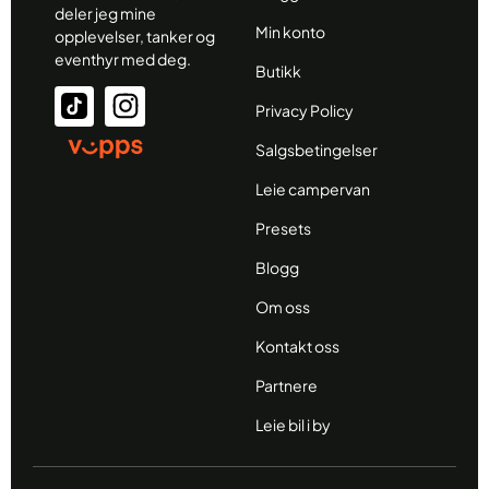
deler jeg mine
Min konto
opplevelser, tanker og
eventhyr med deg.
Butikk
Privacy Policy
Salgsbetingelser
Leie campervan
Presets
Blogg
Om oss
Kontakt oss
Partnere
Leie bil i by