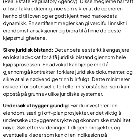
(Real Estate Regulatory Agency). Disse meglerne har fått
offisiell akkreditering, noe som sikrer at de opererer i
henhold til loven og er godt kjent med markedets
dynamikk. En sertifisert megler kan gi verdifull innsikt i
eiendomstransaksjoner og bidra til å finne de beste
kjøpsmulighetene.
Sikre juridisk bistand:
Det anbefales sterkt å engasjere
en lokal advokat for å få juridisk bistand gjennom hele
kjøpsprosessen. En advokat kan hjelpe med å
gjennomgå kontrakter, forklare juridiske dokumenter, og
sikre at alle nødvendige trinn blir fulgt. Dette minimerer
risikoen for potensielle feil eller misforståelser som kan
oppstå på grunn av ulike juridiske systemer.
Undersøk utbygger grundig:
Før du investerer i en
eiendom, særlig i off-plan prosjekter, er det viktig å
undersøke utbyggerens rykte og økonomiske stabilitet
nøye. Søk etter vurderinger, tidligere prosjekter, og
eventuelle klager som kan gi en indikasjon på