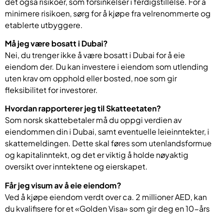
det også risikoer, som forsinkelser i ferdigstillelse. For å
minimere risikoen, sørg for å kjøpe fra velrenommerte og
etablerte utbyggere.
Må jeg være bosatt i Dubai?
Nei, du trenger ikke å være bosatt i Dubai for å eie
eiendom der. Du kan investere i eiendom som utlending
uten krav om opphold eller bosted, noe som gir
fleksibilitet for investorer.
Hvordan rapporterer jeg til Skatteetaten?
Som norsk skattebetaler må du oppgi verdien av
eiendommen din i Dubai, samt eventuelle leieinntekter, i
skattemeldingen. Dette skal føres som utenlandsformue
og kapitalinntekt, og det er viktig å holde nøyaktig
oversikt over inntektene og eierskapet.
Får jeg visum av å eie eiendom?
Ved å kjøpe eiendom verdt over ca. 2 millioner AED, kan
du kvalifisere for et «Golden Visa» som gir deg en 10-års