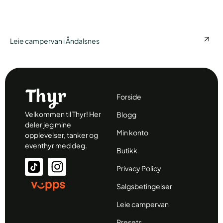
Leie campervan i Åndalsnes
Forside
Velkommen til Thyr! Her
Blogg
deler jeg mine
Min konto
opplevelser, tanker og
eventhyr med deg.
Butikk
Privacy Policy
Salgsbetingelser
Leie campervan
Presets