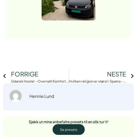
FORRIGE
NESTE
Gdansk Hostel – Overnatt Komfortabelt
Hvilken religion er størst i Spania – Fakta og Statistikk
Hennie Lund
Sjekk ut mine anbefalte presets til en slik tur 🩷
Se presets