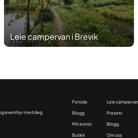
Leie campervan i Brevik
Forside
Leie camperva
r og eventhyr med deg.
Blogg
Presets
Min konto
Blogg
Butikk
Om oss