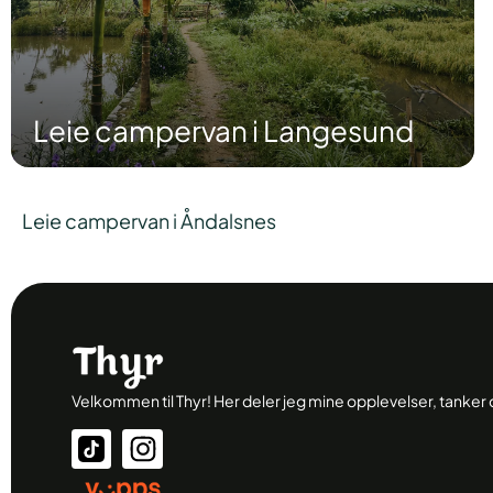
Leie campervan i Langesund
Leie campervan i Åndalsnes
Velkommen til Thyr! Her deler jeg mine opplevelser, tanke