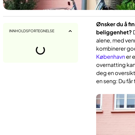
Ønsker du å fin
INNHOLDSFORTEGNELSE
beliggenhet?
D
alene, med venn
kombinerer god
København
er e
overnatting kan
deg en oversikt
en seng: Du får