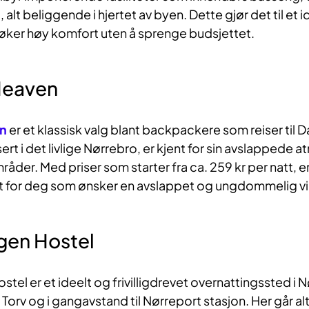
alt beliggende i hjertet av byen. Dette gjør det til et id
øker høy komfort uten å sprenge budsjettet.
Heaven
en
er et klassisk valg blant backpackere som reiser til 
sert i det livlige Nørrebro, er kjent for sin avslappede
råder. Med priser som starter fra ca. 259 kr per natt, e
t for deg som ønsker en avslappet og ungdommelig v
gen Hostel
el er et ideelt og frivilligdrevet overnattingssted i N
Torv og i gangavstand til Nørreport stasjon. Her går alt