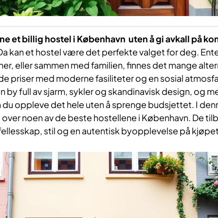
ne et billig hostel i København uten å gi avkall på ko
a kan et hostel være det perfekte valget for deg. Ente
er, eller sammen med familien, finnes det mange alte
e priser med moderne fasiliteter og en sosial atmosf
n by full av sjarm, sykler og skandinavisk design, og me
 du oppleve det hele uten å sprenge budsjettet. I denn
 over noen av de beste hostellene i København. De til
 fellesskap, stil og en autentisk byopplevelse på kjøpet