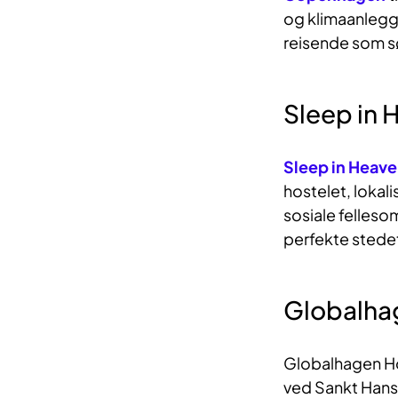
og klimaanlegg, 
reisende som s
Sleep in 
Sleep in Heav
hostelet, lokali
sosiale fellesom
perfekte stede
Globalha
Globalhagen Host
ved Sankt Hans 