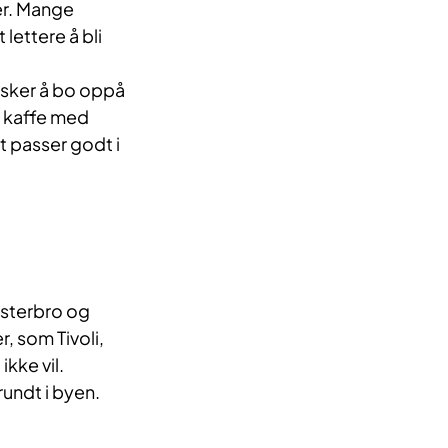
er. Mange
lettere å bli
ønsker å bo oppå
n kaffe med
t passer godt i
esterbro og
, som Tivoli,
kke vil.
rundt i byen.