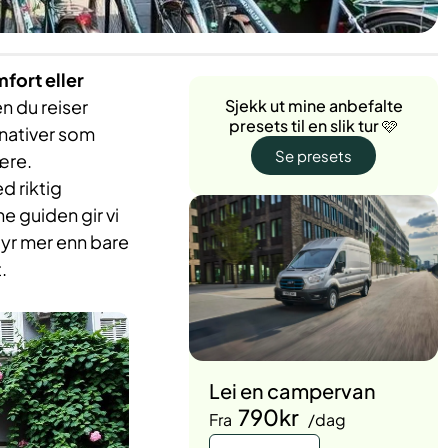
mfort eller
n du reiser
Sjekk ut mine anbefalte
presets til en slik tur 🩷
rnativer som
Se presets
ære.
d riktig
e guiden gir vi
byr mer enn bare
.
Lei en campervan
790kr
Fra
/dag