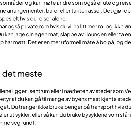
llesområder og kan møte andre som også er ute og reis
ne arrangementer, barer eller takterrasser. Det gjør det 
spesielt hvis du reiser alene.
ar også private rom hvis du vil ha litt mer ro, og ikke 
 kan lage din egen mat, slappe av i loungen eller ta e
 har møtt. Det er en mer uformell måte å bo på, og de
il det meste
llene ligger i sentrum eller i nærheten av steder som V
etyr at du kan gå til mange av byens mest kjente steder
et. Du trenger ikke bruke penger på transport hvis du i
leier ut sykler, eller så kan du bruke bysyklene som står 
omme seg rundt.