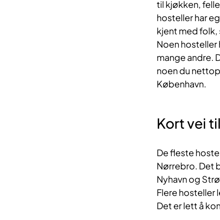
til kjøkken, fe
hosteller har eg
kjent med folk, 
Noen hosteller h
mange andre. Du
noen du nettopp
København.
Kort vei t
De fleste hoste
Nørrebro. Det b
Nyhavn og Strøg
Flere hosteller 
Det er lett å k