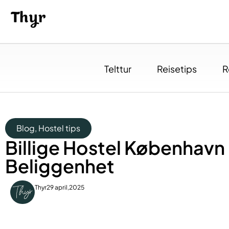
Telttur
Reisetips
R
Blog
,
Hostel tips
Billige Hostel København
Beliggenhet
Thyr
29 april,2025