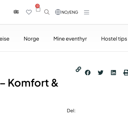
0
NO/ENG
eise
Norge
Mine eventhyr
Hostel tips
 – Komfort &
Del: