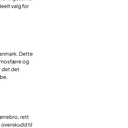
eelt valg for
Danmark. Dette
 atmosfære og
r det det
ibe.
ørrebro, rett
 overskudd til