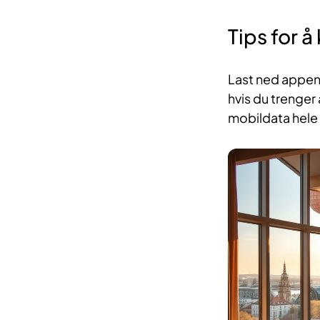
Tips for 
Last ned appen 
hvis du trenger 
mobildata hele t