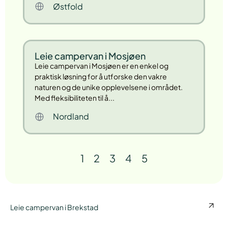
Østfold
Leie campervan i Mosjøen
Leie campervan i Mosjøen er en enkel og
praktisk løsning for å utforske den vakre
naturen og de unike opplevelsene i området.
Med fleksibiliteten til å...
Nordland
1
2
3
4
5
Leie campervan i Brekstad