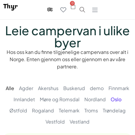
0
Leie campervan i ulike
byer
Hos oss kan du finne tilgjenelige campervans over alt i
Norge. Enten gjennom oss eller gjennom en av våre
partnere.
Alle
Agder
Akershus
Buskerud
demo
Finnmark
Innlandet
Møre og Romsdal
Nordland
Oslo
Østfold
Rogaland
Telemark
Troms
Trøndelag
Vestfold
Vestland