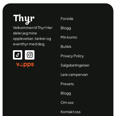
Forside
Velkommen til Thyr! Her
Blogg
deler jeg mine
Min konto
opplevelser, tanker og
eventhyr med deg.
Butikk
Privacy Policy
Salgsbetingelser
Leie campervan
Presets
Blogg
Om oss
Kontakt oss