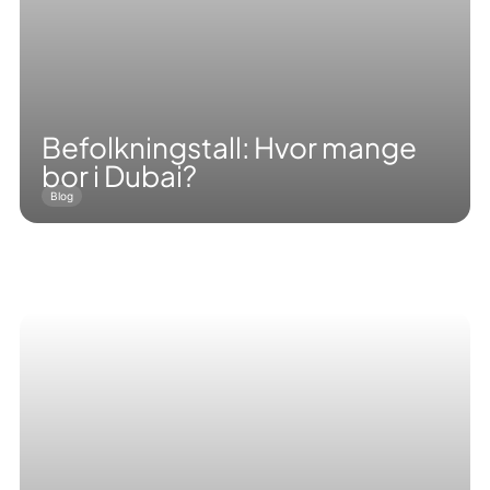
Befolkningstall: Hvor mange
bor i Dubai?
Blog