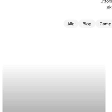
Utfors
ak
Alle
Blog
Campe