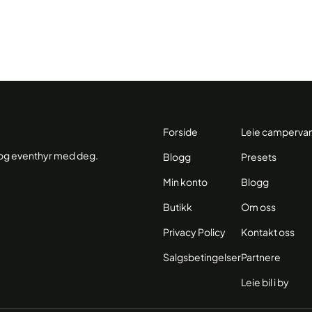
Forside
Leie camperva
r og eventhyr med deg.
Blogg
Presets
Min konto
Blogg
Butikk
Om oss
Privacy Policy
Kontakt oss
Salgsbetingelser
Partnere
Leie bil i by