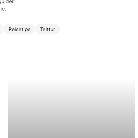
guider,
ie,
Reisetips
Telttur