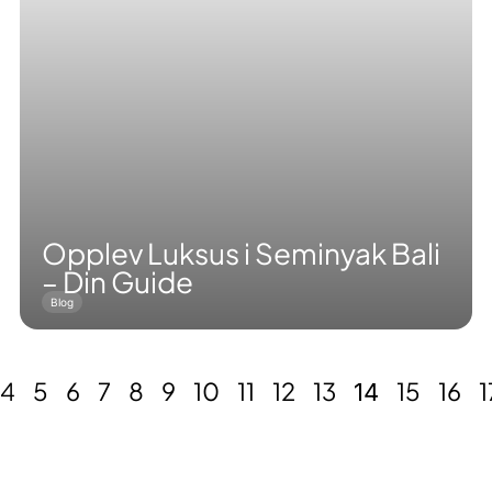
Opplev Luksus i Seminyak Bali
– Din Guide
Blog
4
5
6
7
8
9
10
11
12
13
15
16
1
14