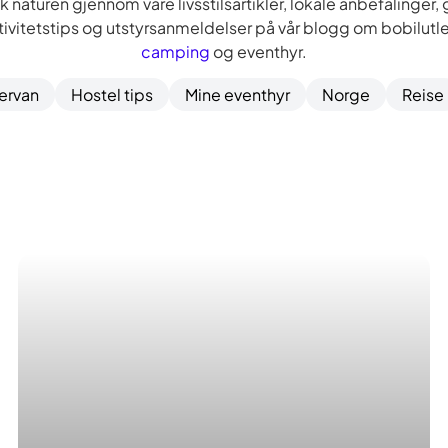
k naturen gjennom våre livsstilsartikler, lokale anbefalinger, 
tivitetstips og utstyrsanmeldelser på vår blogg om bobilutle
camping
og eventhyr.
rvan
Hostel tips
Mine eventhyr
Norge
Reise