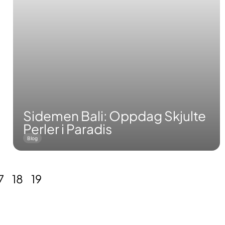
Sidemen Bali: Oppdag Skjulte
Perler i Paradis
Blog
7
18
19