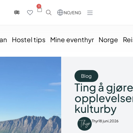
0
NO/ENG
an
Hostel tips
Mine eventhyr
Norge
Re
Blog
Ting å gjøre
opplevelse
kulturby
Thyr
18 juni,2026